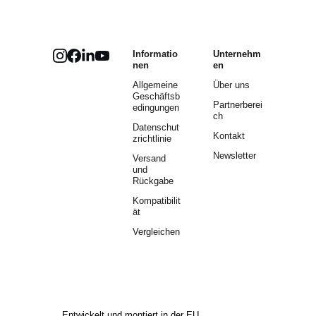
Informatio
Unternehm
nen
en
Allgemeine 
Über uns
Geschäftsb
Partnerberei
edingungen
ch
Datenschut
Kontakt
zrichtlinie
Newsletter
Versand 
und 
Rückgabe
Kompatibilit
ät
Vergleichen
Entwickelt und montiert in der EU.