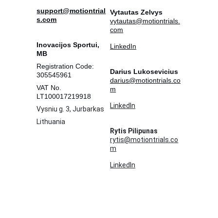
support@motiontrial
Vytautas Zelvys
s.com
vytautas@motiontrials.
com
Inovacijos Sportui, 
LinkedIn
MB
Registration Code: 
Darius Lukosevicius
305545961
darius@motiontrials.co
VAT No. 
m
LT100017219918
LinkedIn
Vysniu g. 3, Jurbarkas
Lithuania
Rytis Pilipunas
rytis@motiontrials.co
m
LinkedIn